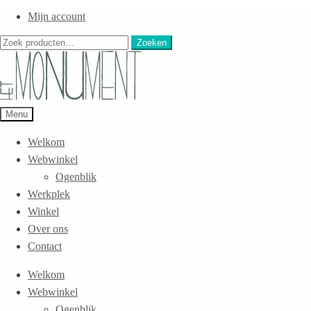
Mijn account
Zoeken
Zoeken
naar:
Menu
Welkom
Webwinkel
Ogenblik
Werkplek
Winkel
Over ons
Contact
Welkom
Webwinkel
Ogenblik