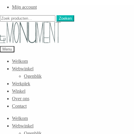
Mijn account
Zoeken
Zoeken
naar:
Menu
Welkom
Webwinkel
Ogenblik
Werkplek
Winkel
Over ons
Contact
Welkom
Webwinkel
Ogenblik