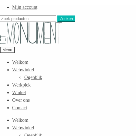
Mijn account
Zoeken
Zoeken
naar:
Menu
Welkom
Webwinkel
Ogenblik
Werkplek
Winkel
Over ons
Contact
Welkom
Webwinkel
Ogenblik