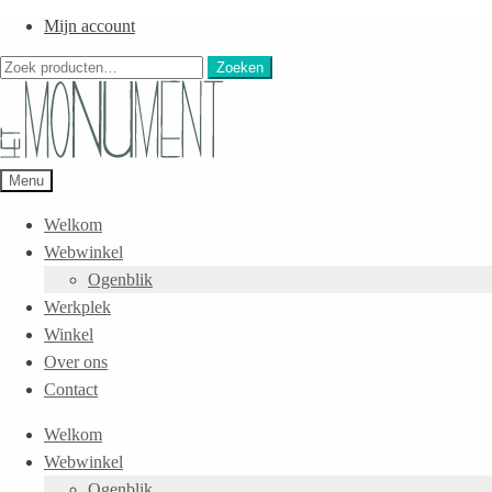
Mijn account
Zoeken
Zoeken
naar:
Menu
Welkom
Webwinkel
Ogenblik
Werkplek
Winkel
Over ons
Contact
Welkom
Webwinkel
Ogenblik