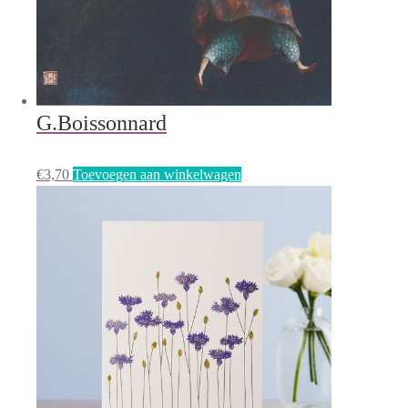
G.Boissonnard
€
3,70
Toevoegen aan winkelwagen