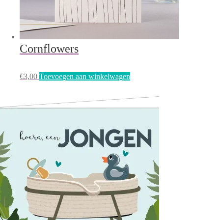
Cornflowers
€
3,00
Toevoegen aan winkelwagen