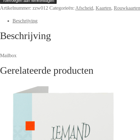
Toevoegen aan winkelwagen
naar
Artikelnummer:
zzw012
Categorieën:
Afscheid
,
Kaarten
,
Rouwkaarte
je
Beschrijving
verhalen
of
Beschrijving
naar
je
stilte
Mailbox
aantal
Gerelateerde producten