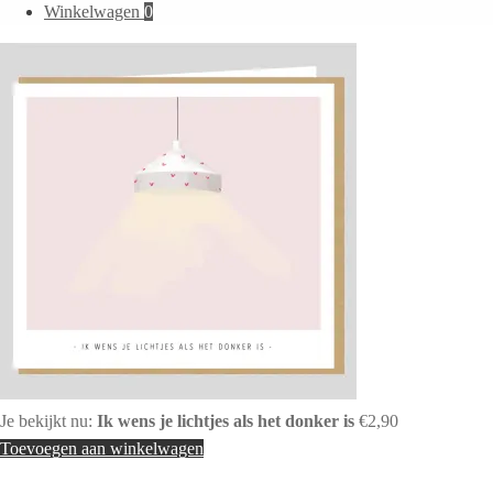
naar:
Winkelwagen
0
Je bekijkt nu:
Ik wens je lichtjes als het donker is
€
2,90
Toevoegen aan winkelwagen