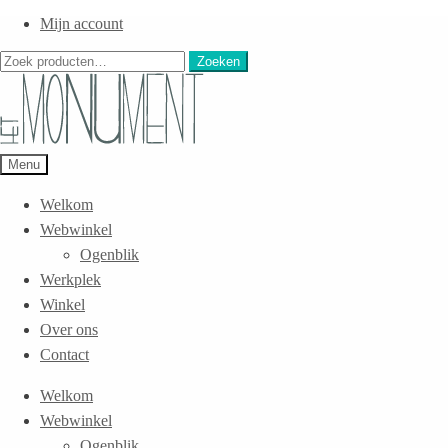
Mijn account
Zoeken
Zoeken
naar:
Menu
Welkom
Webwinkel
Ogenblik
Werkplek
Winkel
Over ons
Contact
Welkom
Webwinkel
Ogenblik