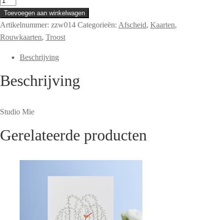
wens
Toevoegen aan winkelwagen
je
Artikelnummer:
zzw014
Categorieën:
Afscheid
,
Kaarten
,
lichtjes
Rouwkaarten
,
Troost
als
Beschrijving
het
donker
Beschrijving
is
aantal
Studio Mie
Gerelateerde producten