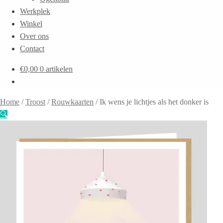
Werkplek
Winkel
Over ons
Contact
€
0,00
0 artikelen
Home
/
Troost
/
Rouwkaarten
/
Ik wens je lichtjes als het donker is
🔍